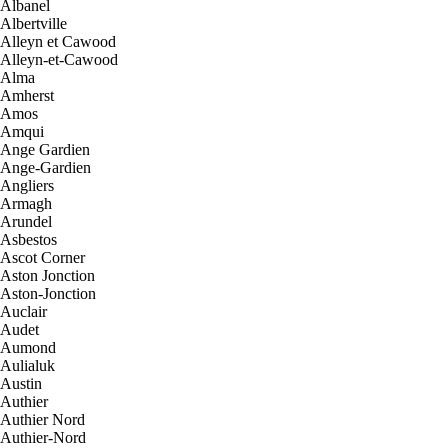
Albanel
Albertville
Alleyn et Cawood
Alleyn-et-Cawood
Alma
Amherst
Amos
Amqui
Ange Gardien
Ange-Gardien
Angliers
Armagh
Arundel
Asbestos
Ascot Corner
Aston Jonction
Aston-Jonction
Auclair
Audet
Aumond
Aulialuk
Austin
Authier
Authier Nord
Authier-Nord