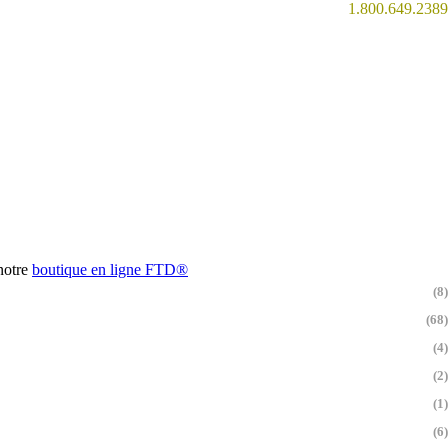
1.800.649.2389
 notre
boutique en ligne
FTD®
(8)
(68)
(4)
(2)
(1)
(6)