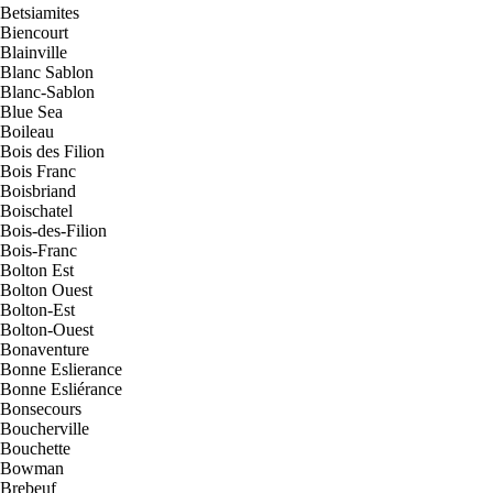
Betsiamites
Biencourt
Blainville
Blanc Sablon
Blanc-Sablon
Blue Sea
Boileau
Bois des Filion
Bois Franc
Boisbriand
Boischatel
Bois-des-Filion
Bois-Franc
Bolton Est
Bolton Ouest
Bolton-Est
Bolton-Ouest
Bonaventure
Bonne Eslierance
Bonne Esliérance
Bonsecours
Boucherville
Bouchette
Bowman
Brebeuf