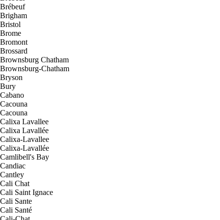
Brébeuf
Brigham
Bristol
Brome
Bromont
Brossard
Brownsburg Chatham
Brownsburg-Chatham
Bryson
Bury
Cabano
Cacouna
Cacouna
Calixa Lavallee
Calixa Lavallée
Calixa-Lavallee
Calixa-Lavallée
Camlibell's Bay
Candiac
Cantley
Cali Chat
Cali Saint Ignace
Cali Sante
Cali Santé
Cali-Chat