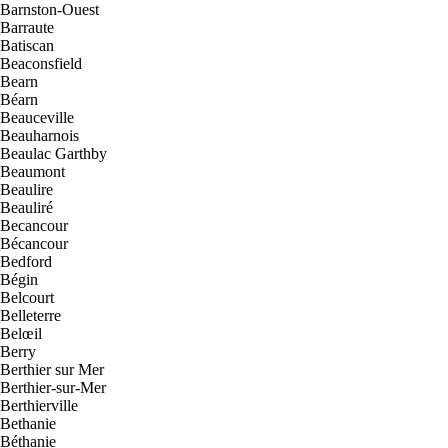
Barnston-Ouest
Barraute
Batiscan
Beaconsfield
Bearn
Béarn
Beauceville
Beauharnois
Beaulac Garthby
Beaumont
Beaulire
Beauliré
Becancour
Bécancour
Bedford
Bégin
Belcourt
Belleterre
Belœil
Berry
Berthier sur Mer
Berthier-sur-Mer
Berthierville
Bethanie
Béthanie