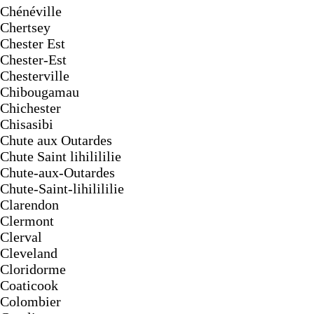
Chénéville
Chertsey
Chester Est
Chester-Est
Chesterville
Chibougamau
Chichester
Chisasibi
Chute aux Outardes
Chute Saint lihilililie
Chute-aux-Outardes
Chute-Saint-lihilililie
Clarendon
Clermont
Clerval
Cleveland
Cloridorme
Coaticook
Colombier