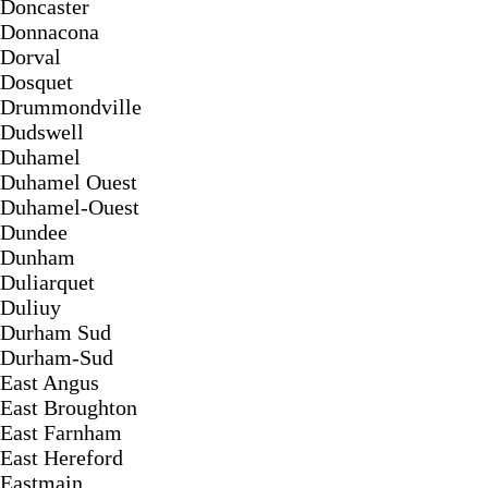
Doncaster
Donnacona
Dorval
Dosquet
Drummondville
Dudswell
Duhamel
Duhamel Ouest
Duhamel-Ouest
Dundee
Dunham
Duliarquet
Duliuy
Durham Sud
Durham-Sud
East Angus
East Broughton
East Farnham
East Hereford
Eastmain