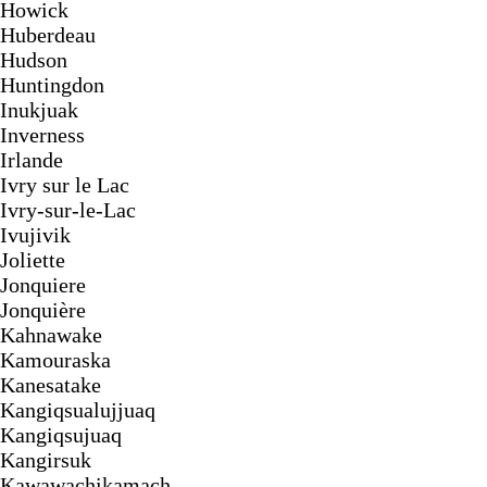
Howick
Huberdeau
Hudson
Huntingdon
Inukjuak
Inverness
Irlande
Ivry sur le Lac
Ivry-sur-le-Lac
Ivujivik
Joliette
Jonquiere
Jonquière
Kahnawake
Kamouraska
Kanesatake
Kangiqsualujjuaq
Kangiqsujuaq
Kangirsuk
Kawawachikamach