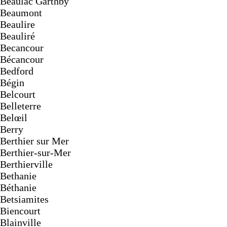
Beaulac Garthby
Beaumont
Beaulire
Beauliré
Becancour
Bécancour
Bedford
Bégin
Belcourt
Belleterre
Belœil
Berry
Berthier sur Mer
Berthier-sur-Mer
Berthierville
Bethanie
Béthanie
Betsiamites
Biencourt
Blainville