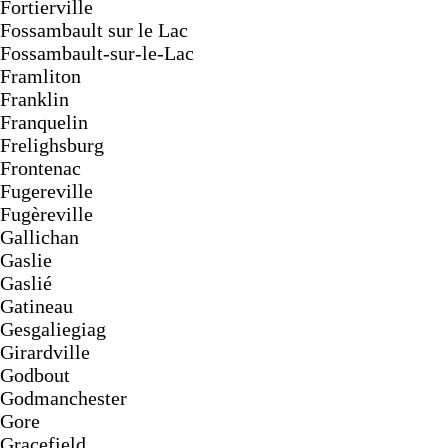
Fortierville
Fossambault sur le Lac
Fossambault-sur-le-Lac
Framliton
Franklin
Franquelin
Frelighsburg
Frontenac
Fugereville
Fugèreville
Gallichan
Gaslie
Gaslié
Gatineau
Gesgaliegiag
Girardville
Godbout
Godmanchester
Gore
Gracefield