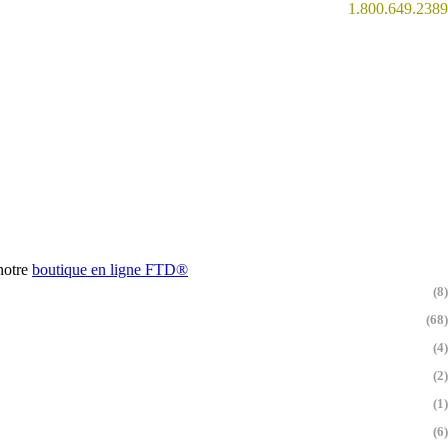
1.800.649.2389
 notre
boutique en ligne
FTD®
(8)
(68)
(4)
(2)
(1)
(6)