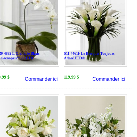
9-4882 L'Orchidée Blanc
S11-4461F Le Bouquet Toujours
halaenopsis™ de FTD
Adoré FTD®
9.99 $
119.99 $
Commander ici
Commander ici