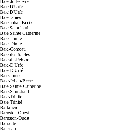
Baie du Febvre
Baie D'Urfe
Baie D'Urfé
Baie James
Baie Johan Beetz
Baie Saint liaul
Baie Sainte Catherine
Baie Trinite
Baie Trinité
Baie-Comeau
Baie-des-Sables
Baie-du-Febvre
Baie-D'Urfe
Baie-D'Urfé
Baie-James
Baie-Johan-Beetz
Baie-Sainte-Catherine
Baie-Saint-liaul
Baie-Trinite
Baie-Trinité
Barkmere
Barnston Ouest
Barnston-Ouest
Barraute
Batiscan