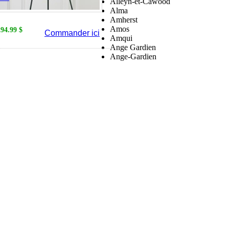
Alleyn-et-Cawood
Alma
Amherst
Amos
294.99 $
Commander ici
Amqui
Ange Gardien
Ange-Gardien