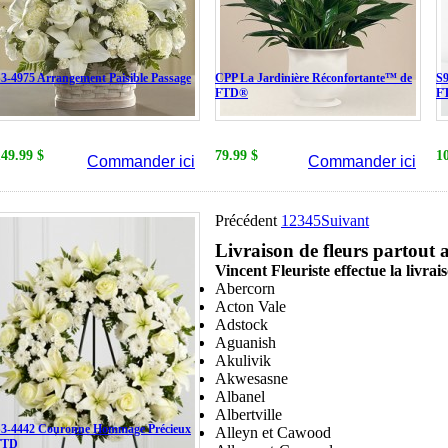
3-4975 Arrangement Paisible Passage
CPP La Jardinière Réconfortante™ de
S9
FTD®
F
149.99 $
79.99 $
1
Commander ici
Commander ici
Précédent
1
2
3
4
5
Suivant
Livraison de fleurs partout
Vincent Fleuriste effectue la livrai
Abercorn
Acton Vale
Adstock
Aguanish
Akulivik
Akwesasne
Albanel
Albertville
3-4442 Couronne Hommage Précieux
Alleyn et Cawood
FTD