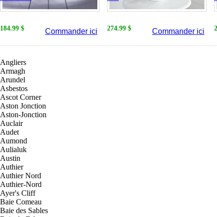
184.99 $
274.99 $
Commander ici
Commander ici
Angliers
Armagh
Arundel
Asbestos
Ascot Corner
Aston Jonction
Aston-Jonction
Auclair
Audet
Aumond
Aulialuk
Austin
Authier
Authier Nord
Authier-Nord
Ayer's Cliff
Baie Comeau
Baie des Sables