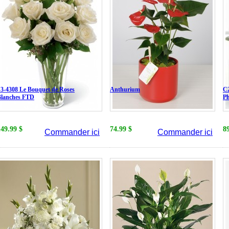
3-4308 Le Bouquet de Roses
Anthurium
C2
Blanches FTD
P
149.99 $
74.99 $
8
Commander ici
Commander ici