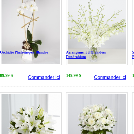
Orchidée Phalaenopsis Blanche
Arrangement d'Orchidées
S
Dendrobium
89.99 $
149.99 $
Commander ici
Commander ici