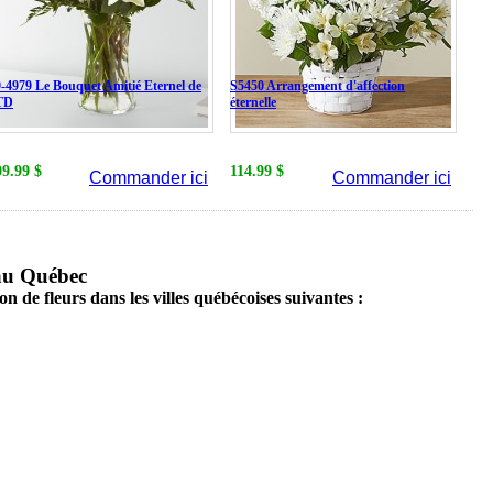
-4979 Le Bouquet Amitié Eternel de
S5450 Arrangement d'affection
TD
éternelle
09.99 $
114.99 $
Commander ici
Commander ici
 au Québec
son de fleurs dans les villes québécoises suivantes :