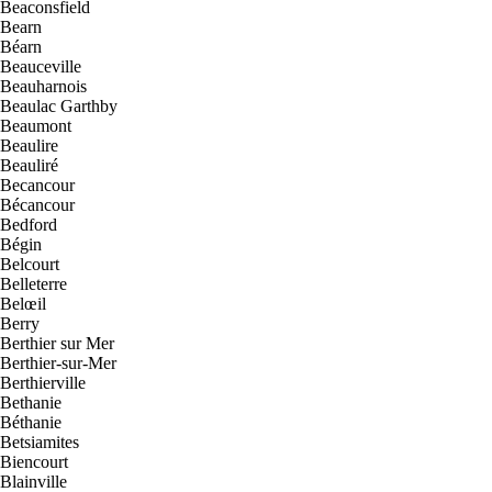
Beaconsfield
Bearn
Béarn
Beauceville
Beauharnois
Beaulac Garthby
Beaumont
Beaulire
Beauliré
Becancour
Bécancour
Bedford
Bégin
Belcourt
Belleterre
Belœil
Berry
Berthier sur Mer
Berthier-sur-Mer
Berthierville
Bethanie
Béthanie
Betsiamites
Biencourt
Blainville