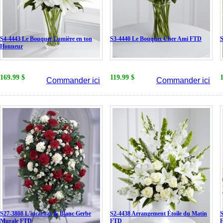
S4-4443 Le Bouquet Lumière en ton
S3-4440 Le Bouquet Cher Ami FTD
S
Honneur
169.99 $
119.99 $
Commander ici
Commander ici
S27-3808 L'incarnat & Blanc Gerbe
S2-4438 Arrangement Étoile du Matin
S
Murale FTD
FTD