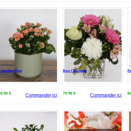
alandiva Rose
Rose Charmant
Pa
69.99 $
79.99 $
8
Commander ici
Commander ici