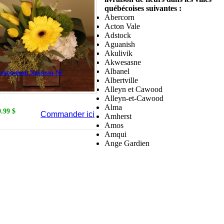
québécoises suivantes :
Abercorn
Acton Vale
Adstock
Aguanish
Akulivik
Akwesasne
Albanel
rrangement Nouneau-Né
Albertville
Alleyn et Cawood
Alleyn-et-Cawood
Alma
9.99 $
Commander ici
Amherst
Amos
Amqui
Ange Gardien