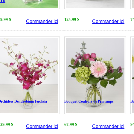
FTD
99.99 $
125.99 $
7
Commander ici
Commander ici
rchidées Dendrobium Fuchsia
Bouquet Couleurs de Printemps
Bo
129.99 $
67.99 $
9
Commander ici
Commander ici