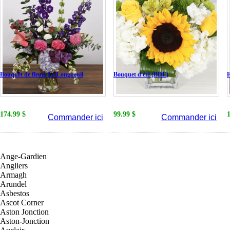
Bouquet de fleurs Le Longueuil
Bouquet d'été (BDE)
F
174.99 $
99.99 $
Commander ici
Commander ici
Ange-Gardien
Angliers
Armagh
Arundel
Asbestos
Ascot Corner
Aston Jonction
Aston-Jonction