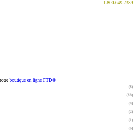
1.800.649.2389
 notre
boutique en ligne
FTD®
(8)
(68)
(4)
(2)
(1)
(6)