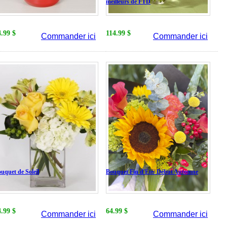
meilleurs de FTD
4.99 $
114.99 $
Commander ici
Commander ici
uquet de Soleil
Bouquet Fin d'Été/ Début Automne
4.99 $
64.99 $
Commander ici
Commander ici