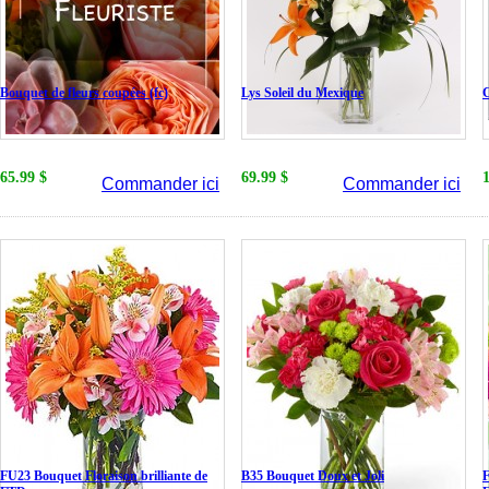
Bouquet de fleurs coupées (fc)
Lys Soleil du Mexique
C
65.99 $
69.99 $
Commander ici
Commander ici
FU23 Bouquet Floraison brilliante de
B35 Bouquet Doux et Joli
F