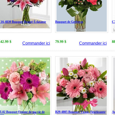
16-4839 Bouquet Beauté Éclatante
Bouquet de Gerberas
C7
142.99 $
79.99 $
8
Commander ici
Commander ici
L02 Bouquet Femme de ma vie de
B29-4805 Bouquet Vision Fleurissante
A