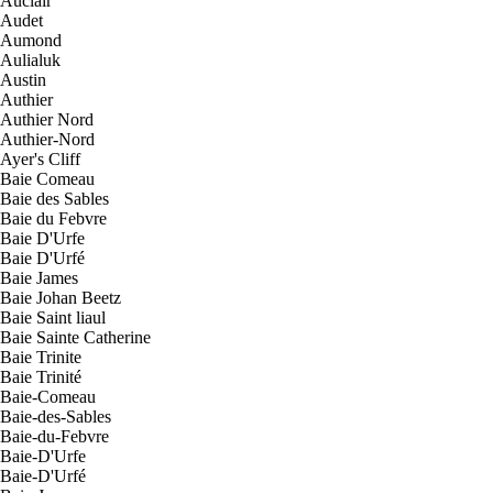
Auclair
Audet
Aumond
Aulialuk
Austin
Authier
Authier Nord
Authier-Nord
Ayer's Cliff
Baie Comeau
Baie des Sables
Baie du Febvre
Baie D'Urfe
Baie D'Urfé
Baie James
Baie Johan Beetz
Baie Saint liaul
Baie Sainte Catherine
Baie Trinite
Baie Trinité
Baie-Comeau
Baie-des-Sables
Baie-du-Febvre
Baie-D'Urfe
Baie-D'Urfé