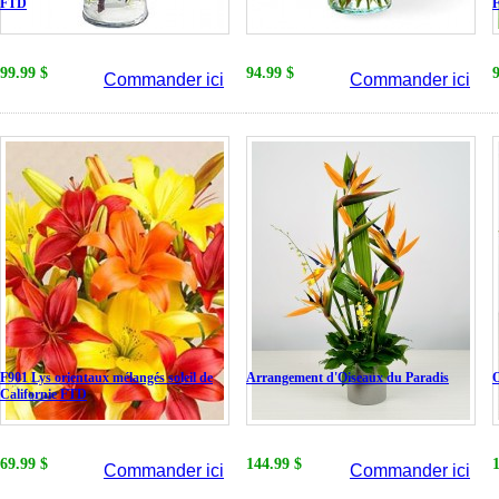
FTD
99.99 $
94.99 $
Commander ici
Commander ici
F901 Lys orientaux mélangés soleil de
Arrangement d'Oiseaux du Paradis
O
Californie FTD
69.99 $
144.99 $
Commander ici
Commander ici