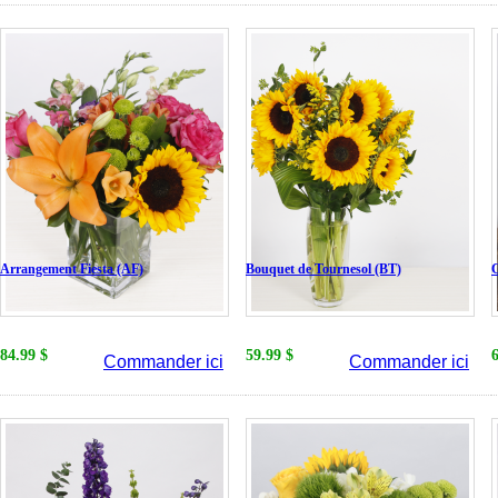
Arrangement Fiesta (AF)
Bouquet de Tournesol (BT)
C
84.99 $
59.99 $
Commander ici
Commander ici