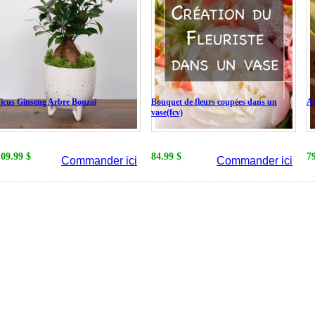
icus Ginseng Arbre Bonzaï
Bouquet de fleurs coupées dans un
A
vase(fcv)
109.99 $
84.99 $
7
Commander ici
Commander ici