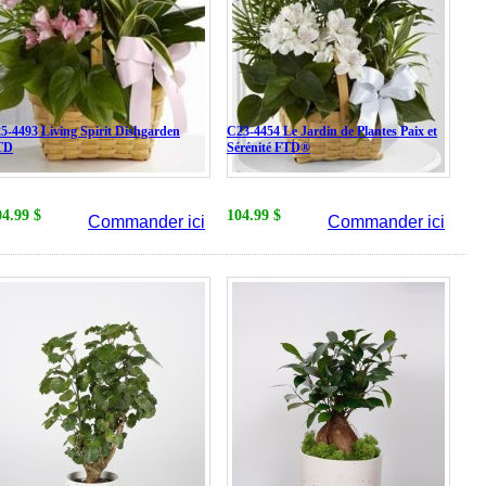
5-4493 Living Spirit Dishgarden
C23-4454 Le Jardin de Plantes Paix et
TD
Sérénité FTD®
04.99 $
104.99 $
Commander ici
Commander ici