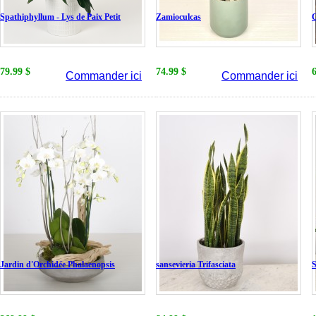
Spathiphyllum - Lys de Paix Petit
Zamioculcas
C
79.99 $
74.99 $
Commander ici
Commander ici
Jardin d'Orchidée Phalaenopsis
sansevieria Trifasciata
S