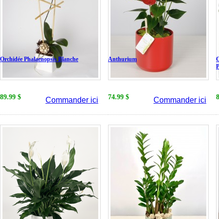
Orchidée Phalaenopsis Blanche
Anthurium
C
89.99 $
74.99 $
Commander ici
Commander ici