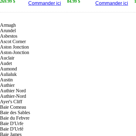
269.99 $
84.99 $
Commander ici
Commander ici
Armagh
Arundel
Asbestos
Ascot Corner
Aston Jonction
Aston-Jonction
Auclair
Audet
Aumond
Aulialuk
Austin
Authier
Authier Nord
Authier-Nord
Ayer's Cliff
Baie Comeau
Baie des Sables
Baie du Febvre
Baie D'Urfe
Baie D'Urfé
Baie James