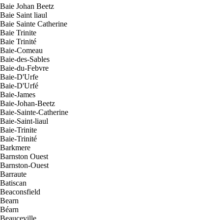
Baie Johan Beetz
Baie Saint liaul
Baie Sainte Catherine
Baie Trinite
Baie Trinité
Baie-Comeau
Baie-des-Sables
Baie-du-Febvre
Baie-D'Urfe
Baie-D'Urfé
Baie-James
Baie-Johan-Beetz
Baie-Sainte-Catherine
Baie-Saint-liaul
Baie-Trinite
Baie-Trinité
Barkmere
Barnston Ouest
Barnston-Ouest
Barraute
Batiscan
Beaconsfield
Bearn
Béarn
Beauceville