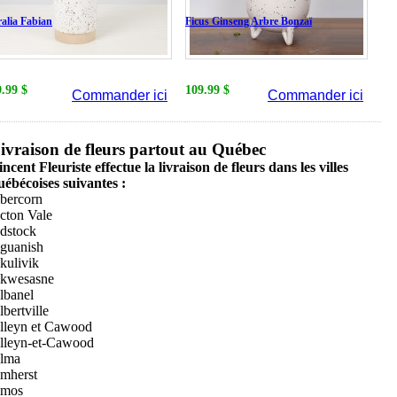
alia Fabian
Ficus Ginseng Arbre Bonzaï
9.99 $
109.99 $
Commander ici
Commander ici
ivraison de fleurs partout au Québec
incent Fleuriste effectue la livraison de fleurs dans les villes
uébécoises suivantes :
bercorn
cton Vale
dstock
guanish
kulivik
kwesasne
lbanel
lbertville
lleyn et Cawood
lleyn-et-Cawood
lma
mherst
mos