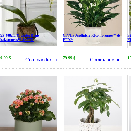
29-4882 L'Orchidée Blanc
CPP La Jardinière Réconfortante™ de
S2
Phalaenopsis™ de FTD
FTD®
F
89.99 $
79.99 $
1
Commander ici
Commander ici