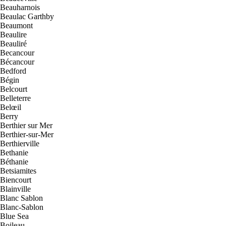
Beauharnois
Beaulac Garthby
Beaumont
Beaulire
Beauliré
Becancour
Bécancour
Bedford
Bégin
Belcourt
Belleterre
Belœil
Berry
Berthier sur Mer
Berthier-sur-Mer
Berthierville
Bethanie
Béthanie
Betsiamites
Biencourt
Blainville
Blanc Sablon
Blanc-Sablon
Blue Sea
Boileau