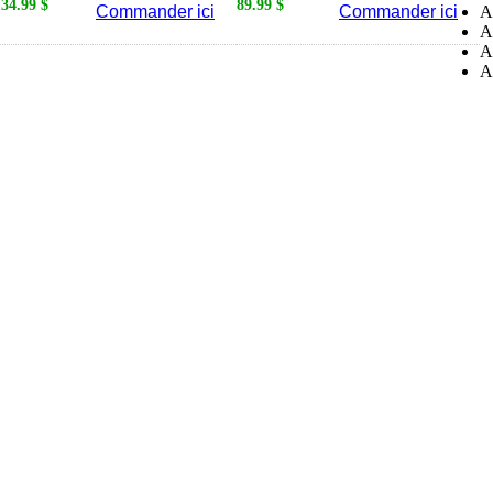
134.99 $
89.99 $
Commander ici
Commander ici
A
A
A
A