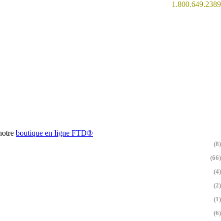
1.800.649.2389
 notre
boutique en ligne
FTD®
(8)
(66)
(4)
(2)
(1)
(6)