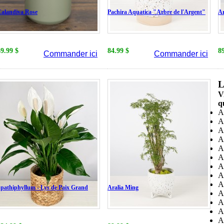
alandiva Rose
Pachira Aquatica "Arbre de l'Argent"
Ar
69.99 $
84.99 $
8
Commander ici
Commander ici
L
V
q
A
A
A
A
A
A
A
A
A
pathiphyllum - Lys de Paix Grand
Aralia Ming
A
A
A
A