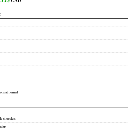
CAD
x
format normal
de chocolats
olats