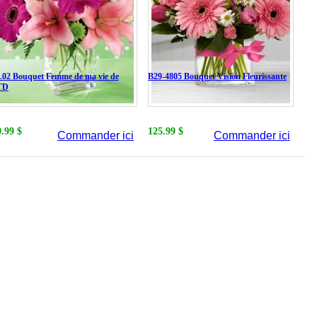
02 Bouquet Femme de ma vie de
B29-4805 Bouquet Vision Fleurissante
TD
9.99 $
125.99 $
Commander ici
Commander ici