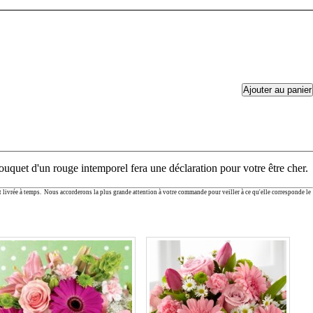
ouquet d'un rouge intemporel fera une déclaration pour votre être cher.
t livrée à temps. Nous accorderons la plus grande attention à votre commande pour veiller à ce qu'elle corresponde le