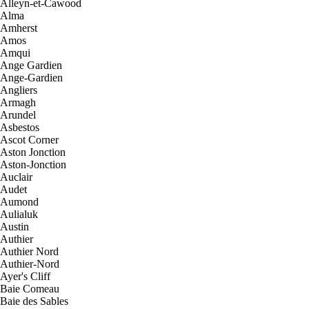
Alleyn-et-Cawood
Alma
Amherst
Amos
Amqui
Ange Gardien
Ange-Gardien
Angliers
Armagh
Arundel
Asbestos
Ascot Corner
Aston Jonction
Aston-Jonction
Auclair
Audet
Aumond
Aulialuk
Austin
Authier
Authier Nord
Authier-Nord
Ayer's Cliff
Baie Comeau
Baie des Sables