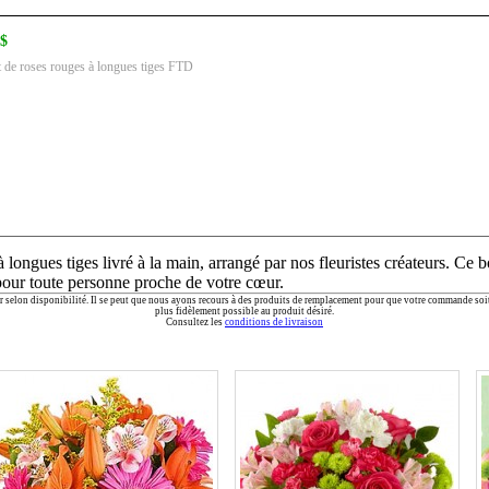
$
de roses rouges à longues tiges FTD
ngues tiges livré à la main, arrangé par nos fleuristes créateurs. Ce b
pour toute personne proche de votre cœur.
ier selon disponibilité. Il se peut que nous ayons recours à des produits de remplacement pour que votre commande soi
plus fidèlement possible au produit désiré.
Consultez les
conditions de livraison