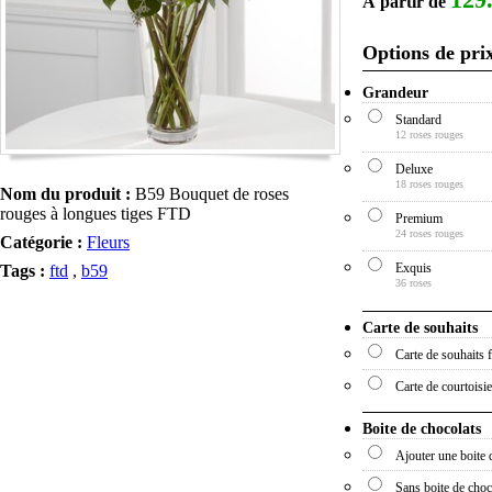
À partir de
Options de pri
Grandeur
Standard
12 roses rouges
Deluxe
18 roses rouges
Nom du produit :
B59 Bouquet de roses
rouges à longues tiges FTD
Premium
24 roses rouges
Catégorie :
Fleurs
Exquis
Tags :
ftd
,
b59
36 roses
Carte de souhaits
Carte de souhaits 
Carte de courtoisie
Boite de chocolats
Ajouter une boite 
Sans boite de choc