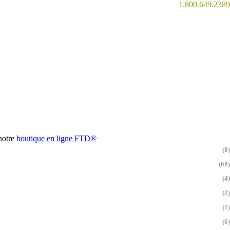
1.800.649.2389
 notre
boutique en ligne
FTD®
(8)
(68)
(4)
(2)
(1)
(6)