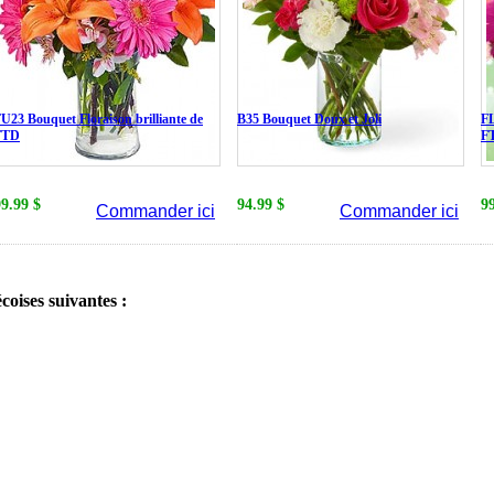
U23 Bouquet Floraison brilliante de
B35 Bouquet Doux et Joli
FL
FTD
F
99.99 $
94.99 $
9
Commander ici
Commander ici
écoises suivantes :