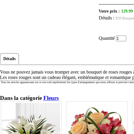
Votre prix :
129.99
Détails :
B59 Bouquet 
Quantité
Détails
Vous ne pouvez jamais vous tromper avec un bouquet de roses rouges à lo
Les roses rouges sont un cadeau élégant, emblématique et romantique 
Tous les articles apparaissant sur ce site web représentent les types d'arrangements que nous offrons et peuvent var
Dans la catégorie
Fleurs