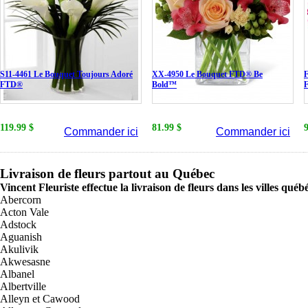
S11-4461 Le Bouquet Toujours Adoré
XX-4950 Le Bouquet FTD® Be
F
FTD®
Bold™
119.99 $
81.99 $
Commander ici
Commander ici
Livraison de fleurs partout au Québec
Vincent Fleuriste effectue la livraison de fleurs dans les villes québ
Abercorn
Acton Vale
Adstock
Aguanish
Akulivik
Akwesasne
Albanel
Albertville
Alleyn et Cawood